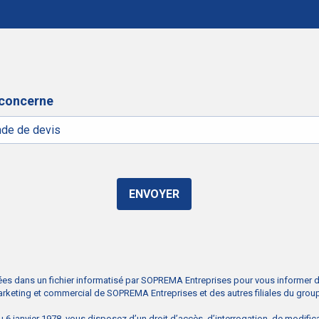
concerne
rées dans un fichier informatisé par SOPREMA Entreprises pour vous informer de
arketing et commercial de SOPREMA Entreprises et des autres filiales du gr
u 6 janvier 1978, vous disposez d’un droit d’accès, d’interrogation, de modific