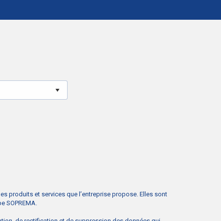
s produits et services que l’entreprise propose. Elles sont
oupe SOPREMA.
ation, de rectification et de suppression des données qui