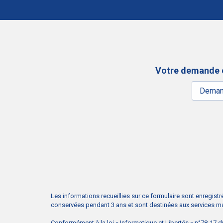
Votre demande 
Les informations recueillies sur ce formulaire sont enregist
conservées pendant 3 ans et sont destinées aux services m
Conformément à la loi « Informatique et Libertés » n°78-17 d