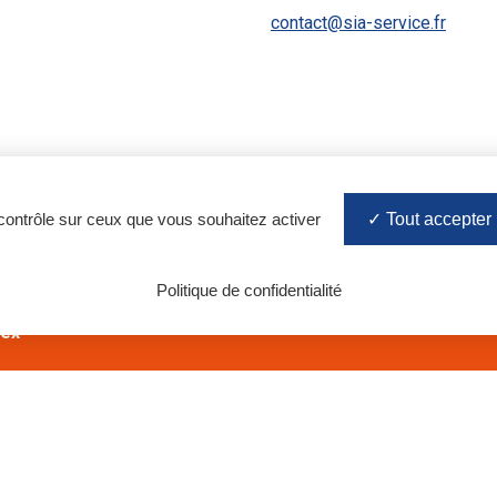
contact@sia-service.fr
 contrôle sur ceux que vous souhaitez activer
Tout accepter
Politique de confidentialité
01 30 40 74 25
 BP 63
dex