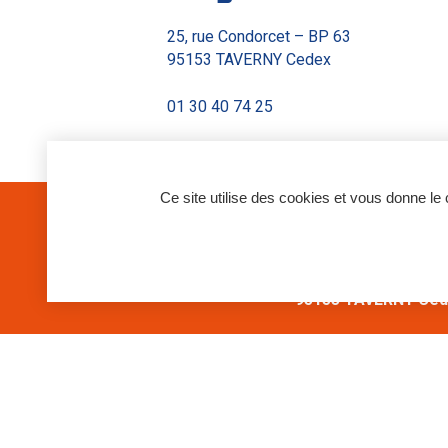
25, rue Condorcet – BP 63
95153 TAVERNY Cedex
01 30 40 74 25
Ce site utilise des cookies et vous donne le
Siège social
SIA TAVERNY
25, rue Condorcet –
95153 TAVERNY Ce