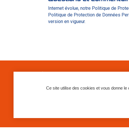
Internet évolue, notre Politique de Pr
Politique de Protection de Données Pers
version en vigueur.
Siège social
SIA TAVERNY
Ce site utilise des cookies et vous donne le
25, rue Condorcet –
95153 TAVERNY Ce