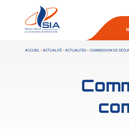
N
ACCUEIL
•
ACTUALITÉ
•
ACTUALITÉS
•
COMMISSION DE SÉCUR
Commi
com